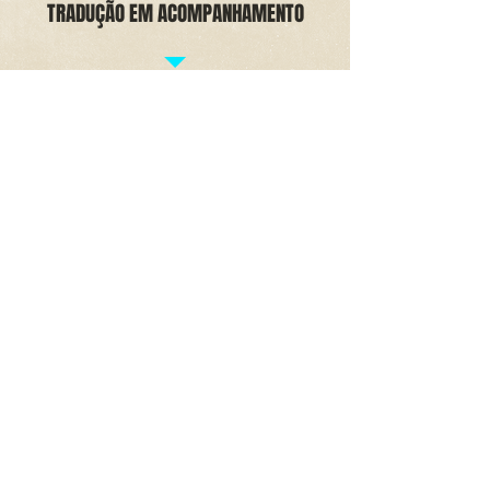
TRADUÇÃO EM ACOMPANHAMENTO
O intérprete acompanha o cliente em
negociações, visitas técnicas, reuniões
etc., traduzindo para os dois lados de
uma conversa. Mais detalhes
aqui:
goo.gl/ZQYs7N
TRANSCRIAÇÃO
Transcriação ou
transcreation
é o termo
usado para a tradução que adapta o
texto original à cultura local. É muito
usada em publicidade e em aplicativos e
sites de empresas globais. Saiba mais
aqui:
goo.gl/YsvbFX